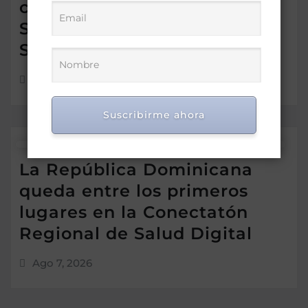
compromiso para obtener el
Sello Igualando RD para el
Sector Público
Ago 7, 2026
Suscribirme ahora
La República Dominicana
queda entre los primeros
lugares en la Conectatón
Regional de Salud Digital
Ago 7, 2026