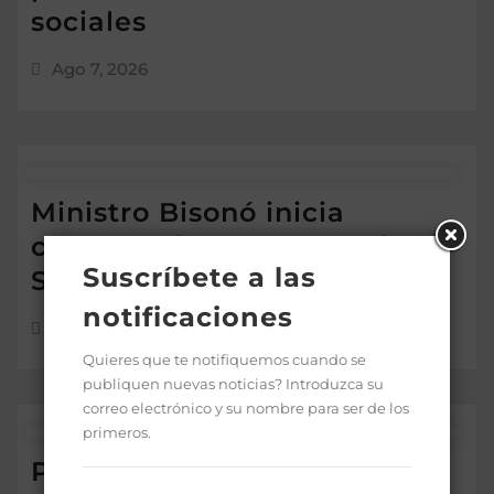
sociales
Ago 7, 2026
Ministro Bisonó inicia
construcción de la Iglesia
Suscríbete a las
San Juan Pablo II en Bávaro
notificaciones
Ago 7, 2026
Quieres que te notifiquemos cuando se
publiquen nuevas noticias? Introduzca su
correo electrónico y su nombre para ser de los
primeros.
ProCompetencia firma carta