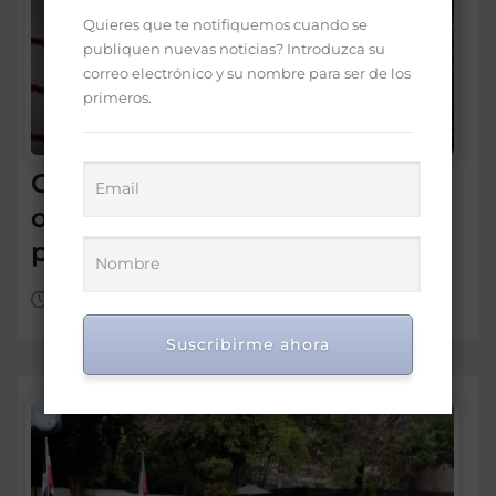
Quieres que te notifiquemos cuando se
publiquen nuevas noticias? Introduzca su
correo electrónico y su nombre para ser de los
primeros.
Conadis logra el gobierno
otorgue pensiones solidarias
por discapacidad
Ago 6, 2026
Suscribirme ahora