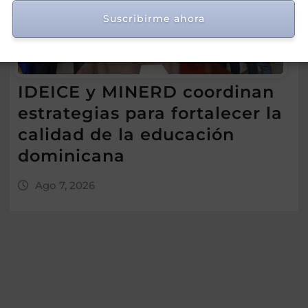
Suscribirme ahora
IDEICE y MINERD coordinan
estrategias para fortalecer la
calidad de la educación
dominicana
Ago 7, 2026