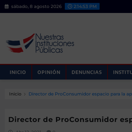
Saltar
sábado, 8 agosto 2026
2:14:54 PM
al
contenido
INICIO
OPINIÓN
DENUNCIAS
INSTIT
Inicio
Director de ProConsumidor espacio para la aper
Director de ProConsumidor espac