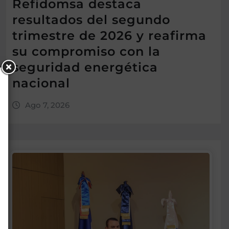
Refidomsa destaca
resultados del segundo
trimestre de 2026 y reafirma
su compromiso con la
seguridad energética
nacional
Ago 7, 2026