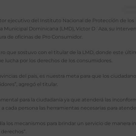
ctor ejecutivo del Instituto Nacional de Protección de l
 Liga Municipal Dominicana (LMD), Víctor D´Aza, su interv
ura de oficinas de Pro Consumidor.
tro que sostuvo con el titular de la LMD, donde este últ
e lucha por los derechos de los consumidores.
ovincias del país, es nuestra meta para que los ciudadano
ores”, agregó el titular.
damental para la ciudadanía ya que atenderá las inconfo
ar a cada persona las herramientas necesarias para aten
a los mecanismos para brindar un servicio de manera inte
 derechos”.