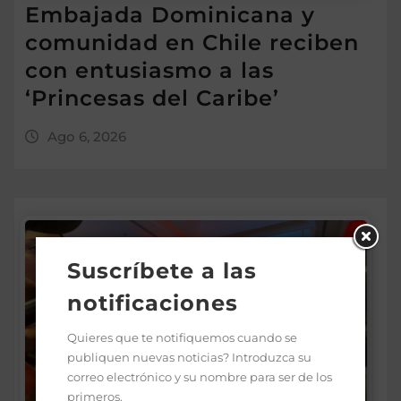
Embajada Dominicana y
comunidad en Chile reciben
con entusiasmo a las
‘Princesas del Caribe’
Ago 6, 2026
Suscríbete a las
notificaciones
Quieres que te notifiquemos cuando se
publiquen nuevas noticias? Introduzca su
correo electrónico y su nombre para ser de los
primeros.