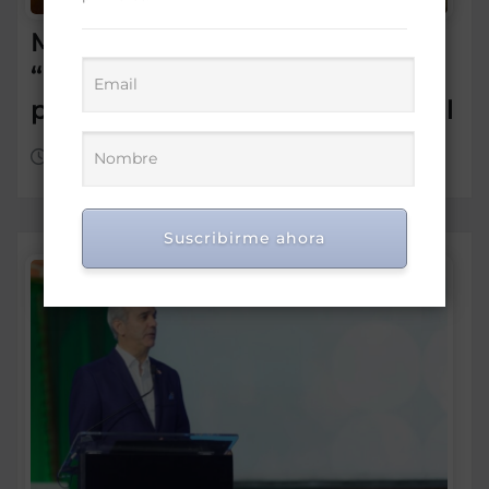
Morrison insta a diputados a
“leer más” antes de criticar
préstamo para seguridad vial
Ago 5, 2026
Suscribirme ahora