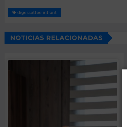
digessettee intrant
NOTICIAS RELACIONADAS