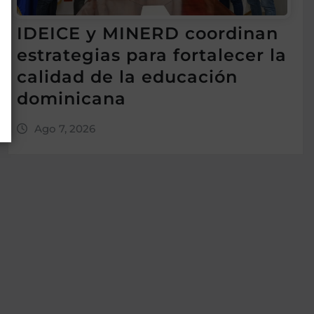
IDEICE y MINERD coordinan
estrategias para fortalecer la
calidad de la educación
dominicana
Ago 7, 2026