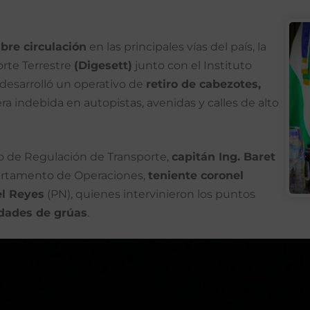
ibre circulación
en las principales vías del país, la
orte Terrestre
(Digesett)
junto con el Instituto
 desarrolló un operativo de
retiro de cabezotes,
 indebida en autopistas, avenidas y calles de alto
do de Regulación de Transporte,
capitán Ing. Baret
epartamento de Operaciones,
teniente coronel
el Reyes
(PN), quienes intervinieron los puntos
idades de grúas
.