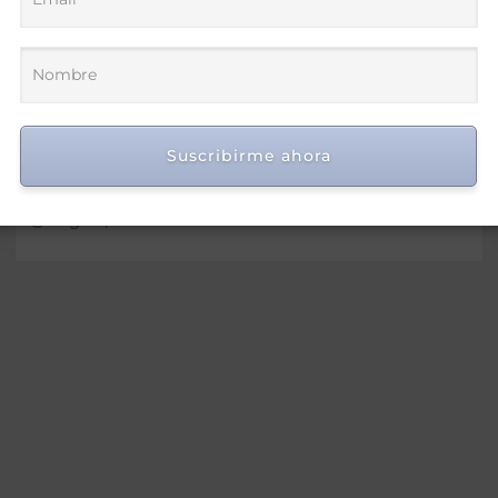
Víctor de Aza participa en el
Foro Meta RD 2036 para
impulsar una visión de
desarrollo y prosperidad
Suscribirme ahora
nacional
Ago 7, 2026