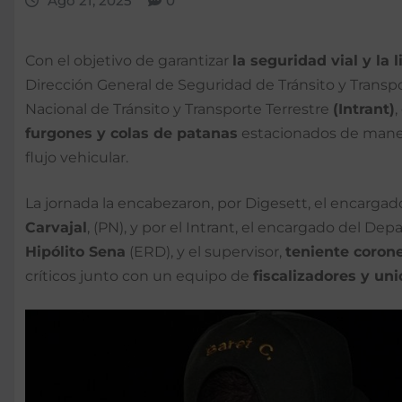
Ago 21, 2025
0
Con el objetivo de garantizar
la seguridad vial y la l
Dirección General de Seguridad de Tránsito y Transp
Nacional de Tránsito y Transporte Terrestre
(Intrant)
,
furgones y colas de patanas
estacionados de manera
flujo vehicular.
La jornada la encabezaron, por Digesett, el encarga
Carvajal
, (PN), y por el Intrant, el encargado del D
Hipólito Sena
(ERD), y el supervisor,
teniente coron
críticos junto con un equipo de
fiscalizadores y un