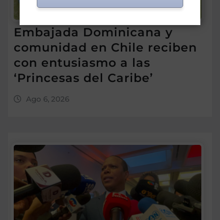
Embajada Dominicana y
comunidad en Chile reciben
con entusiasmo a las
‘Princesas del Caribe’
Ago 6, 2026