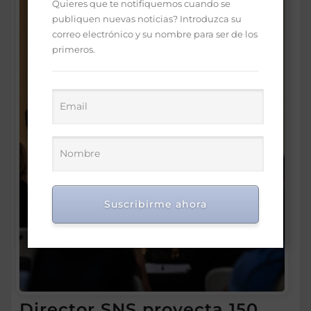
Quieres que te notifiquemos cuando se
publiquen nuevas noticias? Introduzca su
correo electrónico y su nombre para ser de los
primeros.
Suscribirme ahora
Director SNS proyecta 150