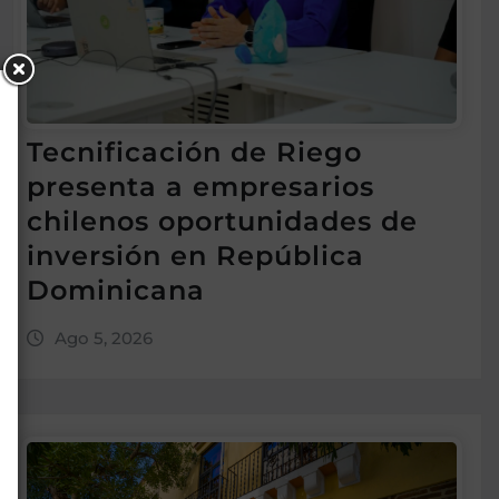
Tecnificación de Riego
presenta a empresarios
chilenos oportunidades de
inversión en República
Dominicana
Ago 5, 2026