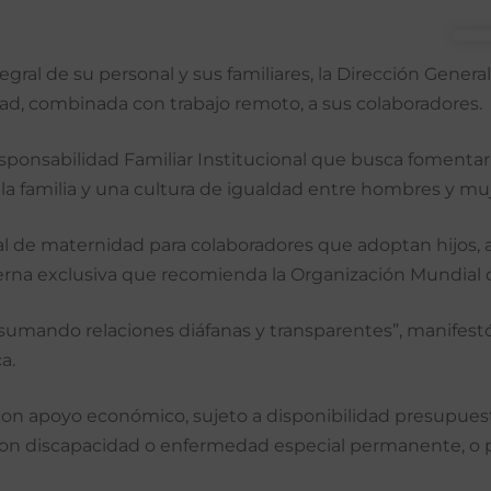
tegral de su personal y sus familiares, la Dirección Gene
idad, combinada con trabajo remoto, a sus colaboradores.
nsabilidad Familiar Institucional que busca fomentar la co
 la familia y una cultura de igualdad entre hombres y mu
al de maternidad para colaboradores que adoptan hijos, 
erna exclusiva que recomienda la Organización Mundial d
mando relaciones diáfanas y transparentes”, manifestó 
a.
con apoyo económico, sujeto a disponibilidad presupuest
ijos con discapacidad o enfermedad especial permanente, o