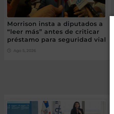
Morrison insta a diputados a
“leer más” antes de criticar
préstamo para seguridad vial
Ago 5, 2026