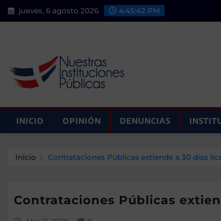
Saltar
jueves, 6 agosto 2026
4:45:43 PM
al
contenido
INICIO
OPINIÓN
DENUNCIAS
INSTIT
Inicio
Contrataciones Públicas extiende a 30 días li
Contrataciones Públicas extien