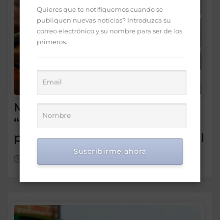
Quieres que te notifiquemos cuando se
publiquen nuevas noticias? Introduzca su
correo electrónico y su nombre para ser de los
primeros.
Morrison insta a diputados a
“leer más” antes de criticar
préstamo para seguridad vial
Suscribirme ahora
Ago 5, 2026