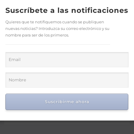
Suscríbete a las notificaciones
Quieres que te notifiquemos cuando se publiquen
nuevas noticias? Introduzca su correo electrónico y su
nombre para ser de los primeros.
Asotedom reconoce a Rafael
Cruz por sus aportes al
fortalecimiento del sector
textil dominicano
Suscribirme ahora
Ago 7, 2026