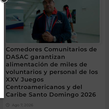
Comedores Comunitarios de
DASAC garantizan
alimentación de miles de
voluntarios y personal de los
XXV Juegos
Centroamericanos y del
Caribe Santo Domingo 2026
Ago 7, 2026