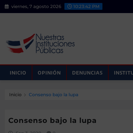
Saltar
viernes, 7 agosto 2026
10:23:43 PM
al
contenido
INICIO
OPINIÓN
DENUNCIAS
INSTIT
Inicio
Consenso bajo la lupa
Consenso bajo la lupa