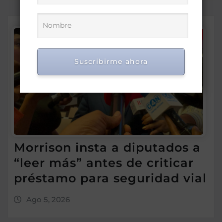
Suscribirme ahora
Morrison insta a diputados a
“leer más” antes de criticar
préstamo para seguridad vial
Ago 5, 2026