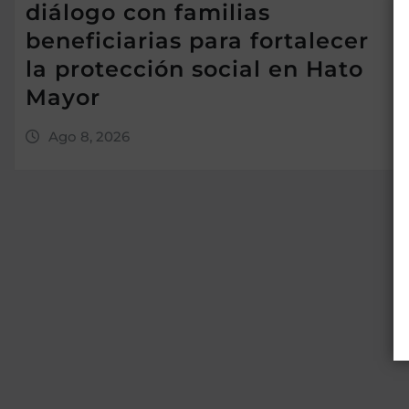
diálogo con familias
beneficiarias para fortalecer
la protección social en Hato
Mayor
Ago 8, 2026