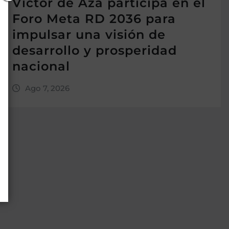
Víctor de Aza participa en el
Foro Meta RD 2036 para
impulsar una visión de
desarrollo y prosperidad
nacional
Ago 7, 2026