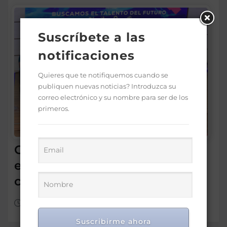
Suscríbete a las
notificaciones
Quieres que te notifiquemos cuando se
publiquen nuevas noticias? Introduzca su
correo electrónico y su nombre para ser de los
primeros.
Gobierno premia a 170
estudiantes por méritos en
ciencias y tecnologías
Ago 4, 2026
Suscribirme ahora