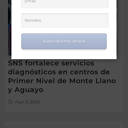
Suscribirme ahora
SNS fortalece servicios
diagnósticos en centros de
Primer Nivel de Monte Llano
y Aguayo
Ago 9, 2026