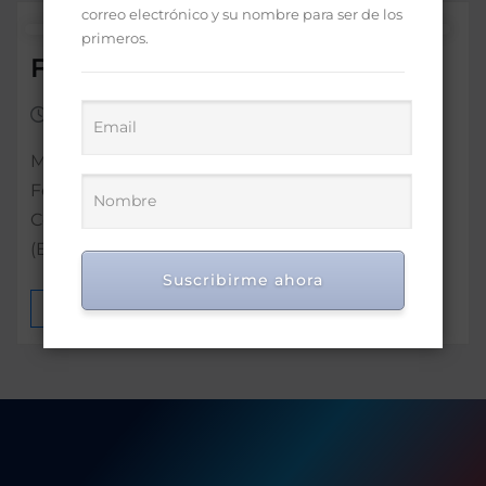
correo electrónico y su nombre para ser de los
primeros.
Franklin García Fermín
Ago 16, 2020
0
Ministro de Educación Superior Estudios: García
Fermín tiene un doctorado en Derecho
Constitucional de la Universidad del País Vasco
(España)…
Suscribirme ahora
MÁS INFORMACIÓN