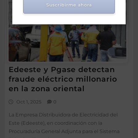
Suscribirme ahora
Edeeste y Pgase detectan
fraude eléctrico millonario
en la zona oriental
Oct 1, 2025
0
La Empresa Distribuidora de Electricidad del
Este (Edeeste), en coordinación con la
Procuraduría General Adjunta para el Sistema