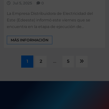
Jul 5, 2025
0
La Empresa Distribuidora de Electricidad del
Este (Edeeste) informó este viernes que se
encuentra en la etapa de ejecución de…
MÁS INFORMACIÓN
Paginación
1
2
…
5
de
entradas