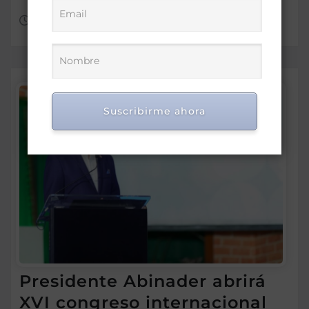
Ago 5, 2026
Suscribirme ahora
Presidente Abinader abrirá
XVI congreso internacional