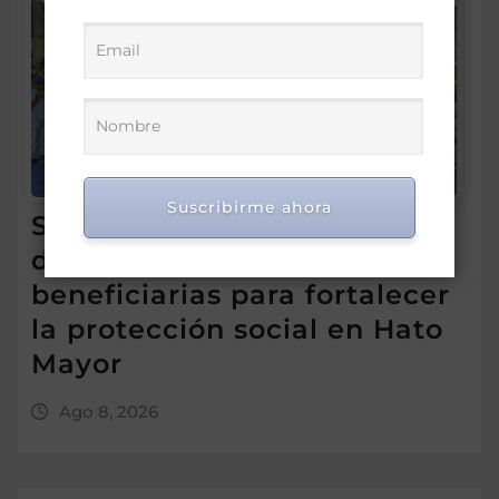
Suscribirme ahora
Supérate promueve el
diálogo con familias
beneficiarias para fortalecer
la protección social en Hato
Mayor
Ago 8, 2026