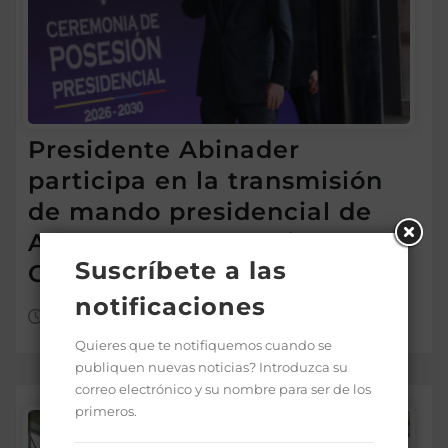
Presidente Abinader
participa en la transmisión
de mando presidencial de
Abelardo de la Espriella, en
Suscríbete a las
Colombia
notificaciones
Ago 8, 2026
Quieres que te notifiquemos cuando se
publiquen nuevas noticias? Introduzca su
correo electrónico y su nombre para ser de los
primeros.