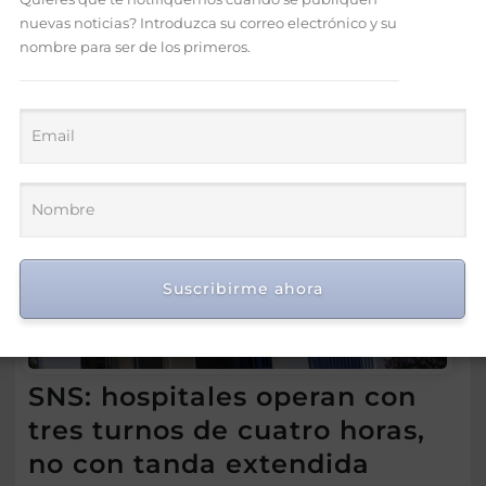
nuevas noticias? Introduzca su correo electrónico y su
nombre para ser de los primeros.
Suscribirme ahora
SNS: hospitales operan con
tres turnos de cuatro horas,
no con tanda extendida