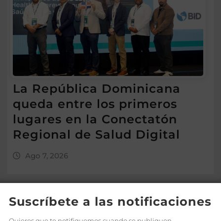
La República Dominicana
queda entre los primeros
lugares en la Conectatón
Regional de Salud Digital
Ago 7, 2026
Suscríbete a las notificaciones
Quieres que te notifiquemos cuando se publiquen