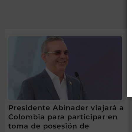
Presidente Abinader viajará a
Colombia para participar en
toma de posesión de