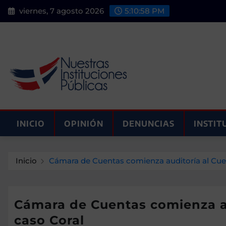
Saltar
viernes, 7 agosto 2026
5:10:59 PM
al
contenido
INICIO
OPINIÓN
DENUNCIAS
INSTIT
Inicio
Cámara de Cuentas comienza auditoría al Cuer
Cámara de Cuentas comienza au
caso Coral