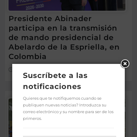
Presidente Abinader
participa en la transmisión
de mando presidencial de
Abelardo de la Espriella, en
Colombia
Ago 8, 2026
Suscríbete a las
notificaciones
Quieres que te notifiquemos cuando se
publiquen nuevas noticias? Introduzca su
correo electrónico y su nombre para ser de los
primeros.