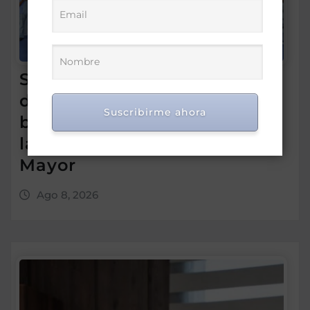
Supérate promueve el
diálogo con familias
Suscribirme ahora
beneficiarias para fortalecer
la protección social en Hato
Mayor
Ago 8, 2026