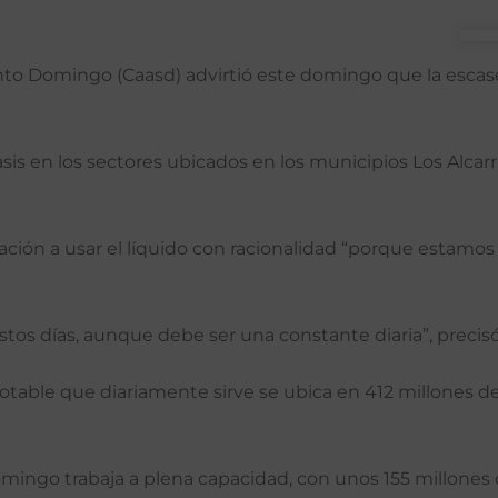
nto Domingo (Caasd) advirtió este domingo que la escas
is en los sectores ubicados en los municipios Los Alcarri
blación a usar el líquido con racionalidad “porque estamo
stos días, aunque debe ser una constante diaria”, precisó 
potable que diariamente sirve se ubica en 412 millones d
ingo trabaja a plena capacidad, con unos 155 millones d