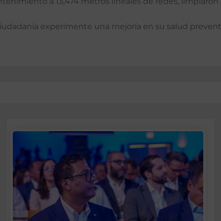
antenimiento a 13,474 metros lineales de redes, limpiaron
ciudadanía experimente una mejoría en su salud preventi