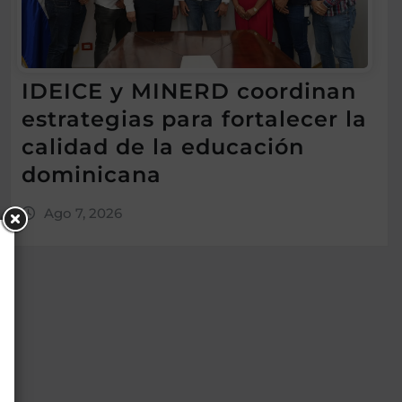
IDEICE y MINERD coordinan
estrategias para fortalecer la
calidad de la educación
dominicana
Ago 7, 2026