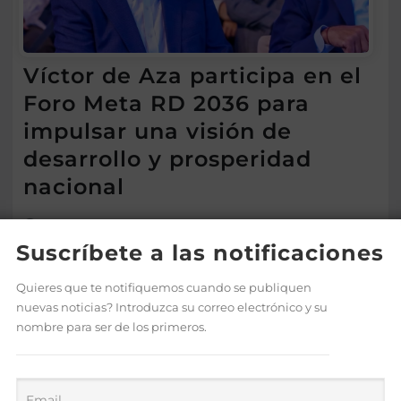
Víctor de Aza participa en el
Foro Meta RD 2036 para
impulsar una visión de
desarrollo y prosperidad
nacional
Ago 7, 2026
Suscríbete a las notificaciones
Quieres que te notifiquemos cuando se publiquen
nuevas noticias? Introduzca su correo electrónico y su
nombre para ser de los primeros.