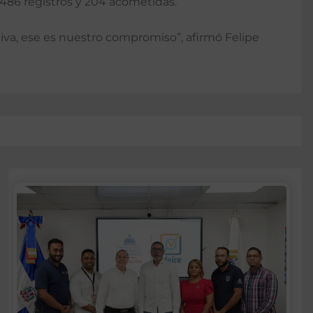
 486 registros y 204 acometidas.
va, ese es nuestro compromiso”, afirmó Felipe