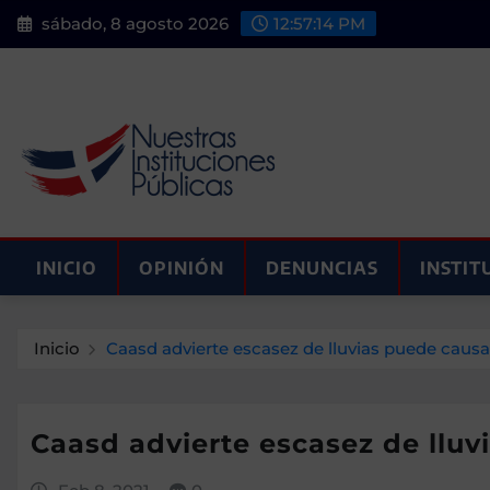
Saltar
sábado, 8 agosto 2026
12:57:15 PM
al
contenido
INICIO
OPINIÓN
DENUNCIAS
INSTIT
Inicio
Caasd advierte escasez de lluvias puede causar
Caasd advierte escasez de lluv