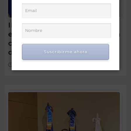
IDEICE y MINERD coordinan
estrategias para fortalecer la
calidad de la educación
dominicana
Suscribirme ahora
Ago 7, 2026