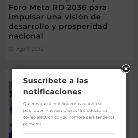
Foro Meta RD 2036 para
impulsar una visión de
desarrollo y prosperidad
nacional
Ago 7, 2026
Suscríbete a las
notificaciones
Quieres que te notifiquemos cuando se
publiquen nuevas noticias? Introduzca su
correo electrónico y su nombre para ser de los
primeros.