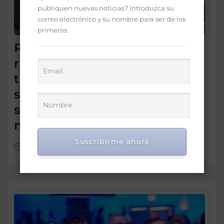
publiquen nuevas noticias? Introduzca su
correo electrónico y su nombre para ser de los
primeros.
Refidomsa destaca
resultados del segundo
trimestre de 2026 y reafirma
su compromiso con la
seguridad energética
nacional
Suscribirme ahora
Ago 7, 2026