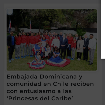
Embajada Dominicana y
comunidad en Chile reciben
con entusiasmo a las
‘Princesas del Caribe’