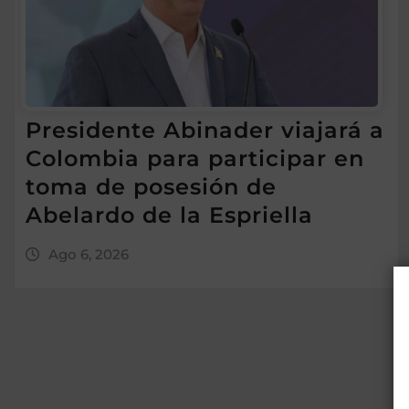
Presidente Abinader viajará a
Colombia para participar en
toma de posesión de
Abelardo de la Espriella
Ago 6, 2026