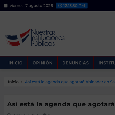
Saltar
viernes, 7 agosto 2026
12:13:51 PM
al
contenido
INICIO
OPINIÓN
DENUNCIAS
INSTIT
Inicio
Así está la agenda que agotará Abinader en S
Así está la agenda que agotar