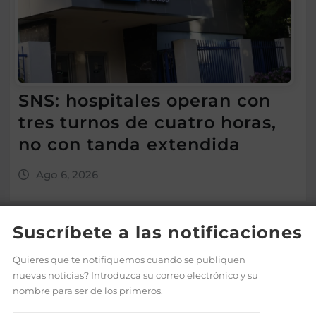
SNS: hospitales operan con
tres turnos de cuatro horas,
no con tanda extendida
Ago 6, 2026
Suscríbete a las notificaciones
Quieres que te notifiquemos cuando se publiquen
nuevas noticias? Introduzca su correo electrónico y su
nombre para ser de los primeros.