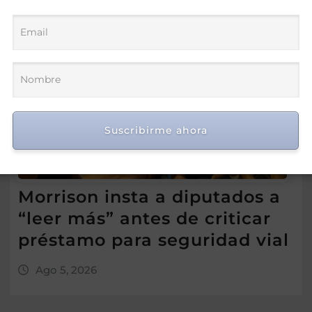
Suscribirme ahora
Morrison insta a diputados a
“leer más” antes de criticar
préstamo para seguridad vial
Ago 5, 2026