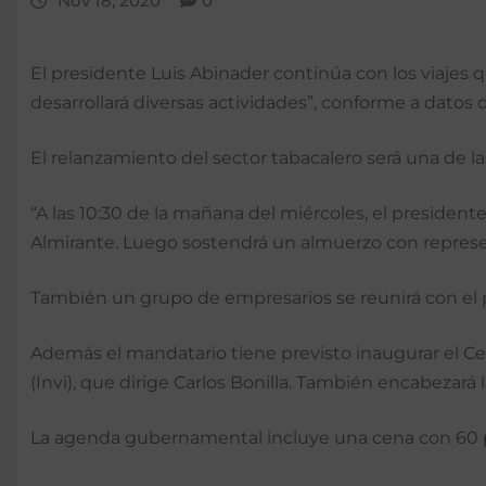
Nov 18, 2020
0
El presidente Luis Abinader continúa con los viajes qu
desarrollará diversas actividades”, conforme a datos d
El relanzamiento del sector tabacalero será una de l
“A las 10:30 de la mañana del miércoles, el presidente
Almirante. Luego sostendrá un almuerzo con represent
También un grupo de empresarios se reunirá con el 
Además el mandatario tiene previsto inaugurar el Cen
(Invi), que dirige Carlos Bonilla. También encabezará
La agenda gubernamental incluye una cena con 60 pr