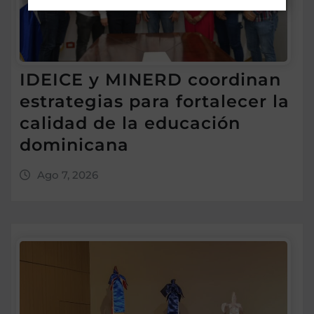
IDEICE y MINERD coordinan
estrategias para fortalecer la
calidad de la educación
dominicana
Ago 7, 2026