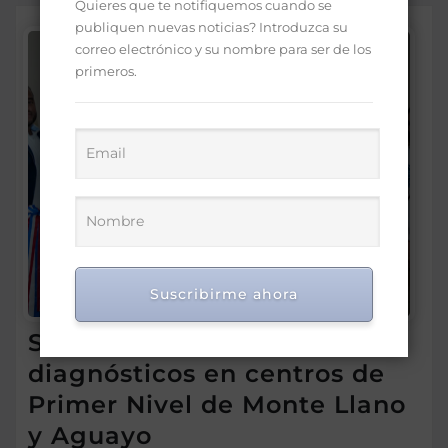
Quieres que te notifiquemos cuando se
publiquen nuevas noticias? Introduzca su
correo electrónico y su nombre para ser de los
primeros.
Suscribirme ahora
SNS fortalece servicios
diagnósticos en centros de
Primer Nivel de Monte Llano
y Aguayo