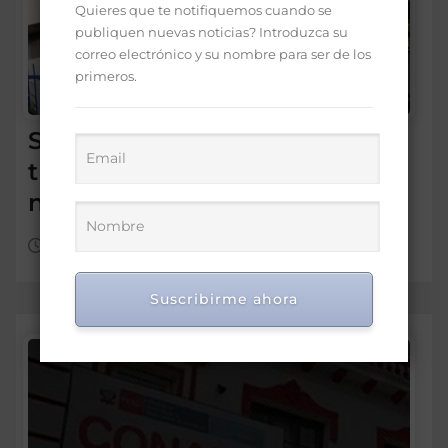
Quieres que te notifiquemos cuando se
publiquen nuevas noticias? Introduzca su
correo electrónico y su nombre para ser de los
primeros.
SNS: hospitales operan con
tres turnos de cuatro horas,
no con tanda extendida
Ago 6, 2026
Suscribirme ahora