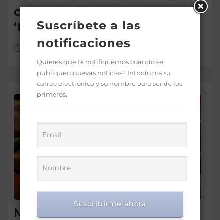
con entusiasmo a las
Suscríbete a las
‘Princesas del Caribe’
notificaciones
Ago 6, 2026
Quieres que te notifiquemos cuando se
publiquen nuevas noticias? Introduzca su
correo electrónico y su nombre para ser de los
primeros.
Suscribirme ahora
Morrison insta a diputados a