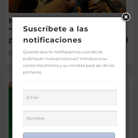
Morrison insta a diputados a
Suscríbete a las
“leer más” antes de criticar
préstamo para seguridad vial
notificaciones
Quieres que te notifiquemos cuando se
Ago 5, 2026
publiquen nuevas noticias? Introduzca su
correo electrónico y su nombre para ser de los
primeros.