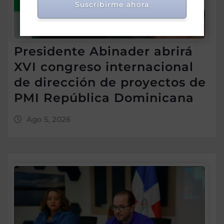
Suscribirme ahora
Presidente Abinader abrirá
XVI congreso internacional
de dirección de proyectos de
PMI República Dominicana
Ago 5, 2026