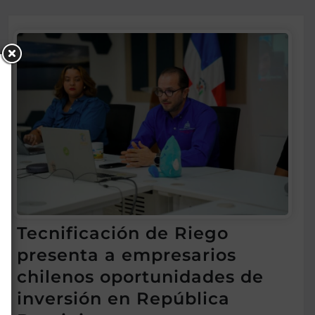
Tecnificación de Riego
presenta a empresarios
chilenos oportunidades de
inversión en República