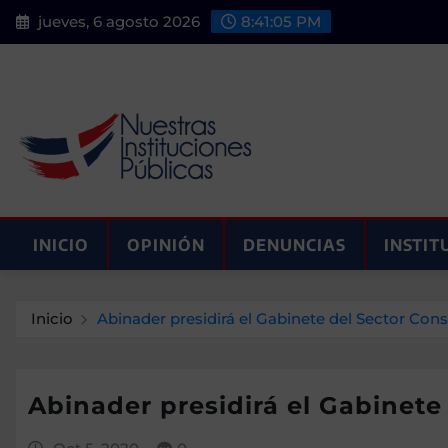
Saltar
jueves, 6 agosto 2026
8:41:06 PM
al
contenido
INICIO
OPINIÓN
DENUNCIAS
INSTIT
Inicio
Abinader presidirá el Gabinete del Sector Con
Abinader presidirá el Gabinete