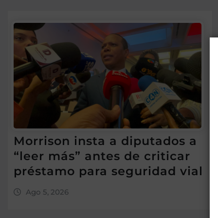
Morrison insta a diputados a
“leer más” antes de criticar
préstamo para seguridad vial
Ago 5, 2026