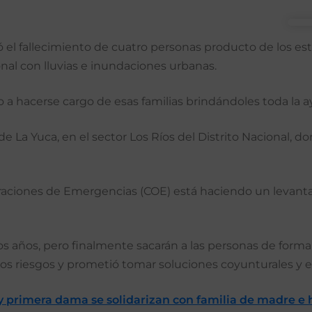
ó el fallecimiento de cuatro personas producto de los est
onal con lluvias e inundaciones urbanas.
o a hacerse cargo de esas familias brindándoles toda la 
e La Yuca, en el sector Los Ríos del Distrito Nacional, do
eraciones de Emergencias (COE) está haciendo un levantam
ios años, pero finalmente sacarán a las personas de form
os riesgos y prometió tomar soluciones coyunturales y e
 y primera dama se solidarizan con familia de madre e