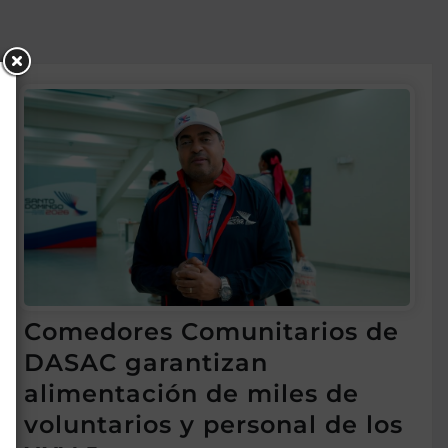
Comedores Comunitarios de
DASAC garantizan
alimentación de miles de
voluntarios y personal de los