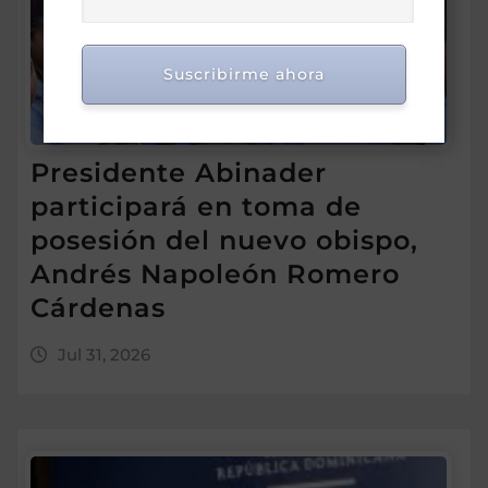
Suscribirme ahora
Presidente Abinader
participará en toma de
posesión del nuevo obispo,
Andrés Napoleón Romero
Cárdenas
Jul 31, 2026