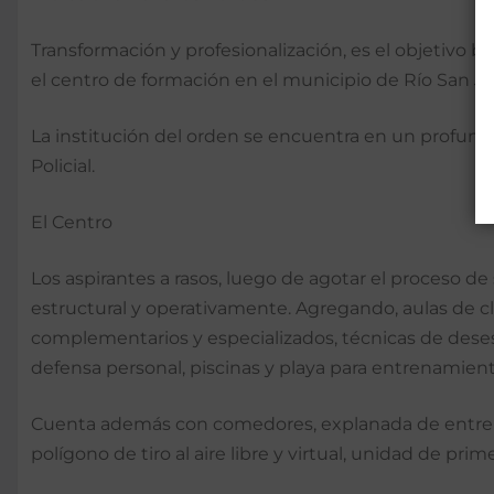
Transformación y profesionalización, es el objetivo
el centro de formación en el municipio de Río San Ju
La institución del orden se encuentra en un profund
Policial.
El Centro
Los aspirantes a rasos, luego de agotar el proceso d
estructural y operativamente. Agregando, aulas de cla
complementarios y especializados, técnicas de dese
defensa personal, piscinas y playa para entrenamient
Cuenta además con comedores, explanada de entrena
polígono de tiro al aire libre y virtual, unidad de pr