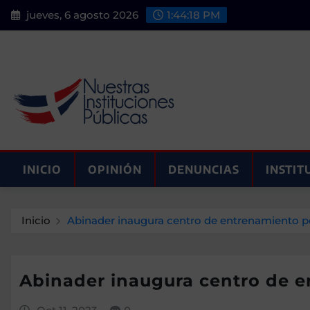
Saltar
jueves, 6 agosto 2026
1:44:19 PM
al
contenido
INICIO
OPINIÓN
DENUNCIAS
INSTIT
Inicio
Abinader inaugura centro de entrenamiento po
Abinader inaugura centro de e