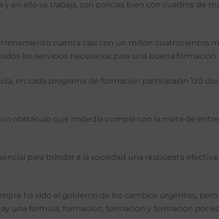
a y en ello se trabaja, son policías bien con cuadros de 
trenamiento cuenta casi con un millón cuatrocientos mi
 todos los servicios necesarios para una buena formación.
ida, en cada programa de formación participarán 120 docen
do un obstáculo que impedía cumplir con la meta de ent
esencial para brindar a la sociedad una respuesta efecti
mpre ha sido el gobierno de los cambios urgentes, pero t
ay una formula; formación, formación y formación por eso