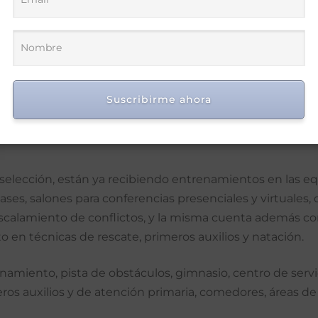
 base de la programación de contenidos y entrenamiento
an, provincia María Trinidad Sánchez.
o proceso de tecnificación, profesionalización y dignifi
Suscribirme ahora
e selección, están ya recibiendo entrenamientos en las e
ses, salones para conferencias presenciales y virtuales, 
scalamiento de conflictos, y la misma cuenta además co
o en técnicas de rescate, primeros auxilios y natación.
miento, pista de obstáculos, gimnasio, centro de serv
imeros auxilios y de atención primaria, comedores, áreas 