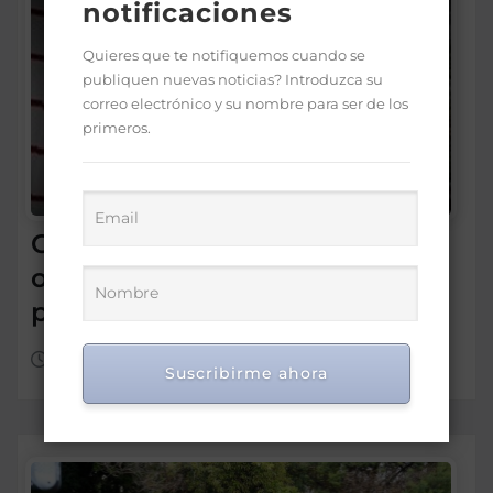
notificaciones
Quieres que te notifiquemos cuando se
publiquen nuevas noticias? Introduzca su
correo electrónico y su nombre para ser de los
primeros.
Conadis logra el gobierno
otorgue pensiones solidarias
por discapacidad
Ago 6, 2026
Suscribirme ahora