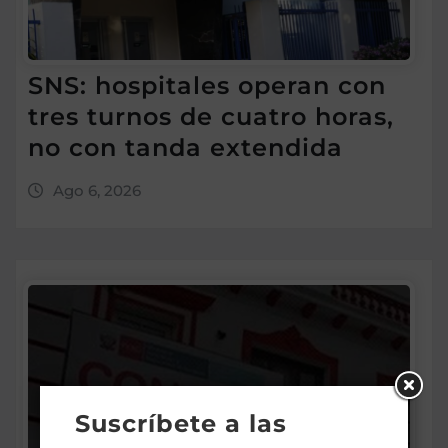
SNS: hospitales operan con
tres turnos de cuatro horas,
no con tanda extendida
Ago 6, 2026
Suscríbete a las