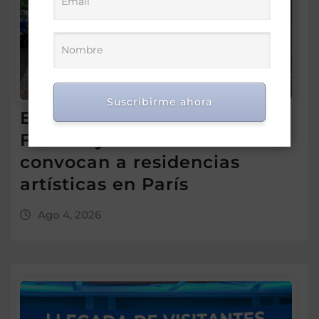
Suscribirme ahora
Embajada dominicana en
Francia y Banreservas
convocan a residencias
artísticas en París
Ago 4, 2026