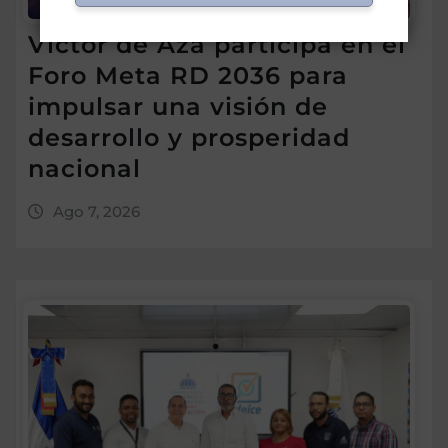
Víctor de Aza participa en el
Foro Meta RD 2036 para
impulsar una visión de
desarrollo y prosperidad
nacional
Ago 7, 2026