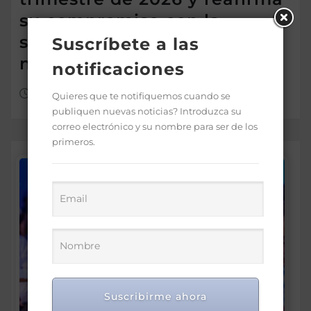
su compromiso con la
seguridad energética
Suscríbete a las
nacional
notificaciones
Ago 7, 2026
Quieres que te notifiquemos cuando se
publiquen nuevas noticias? Introduzca su
correo electrónico y su nombre para ser de los
primeros.
Suscribirme ahora