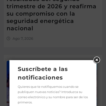
trimestre de 2026 y reafirma
su compromiso con la
seguridad energética
nacional
Ago 7, 2026
Suscríbete a las
notificaciones
Quieres que te notifiquemos cuando se
publiquen nuevas noticias? Introduzca su
correo electrónico y su nombre para ser de los
primeros.