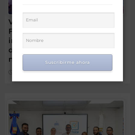
Víctor de Aza participa en el
Foro Meta RD 2036 para
impulsar una visión de
desarrollo y prosperidad
nacional
Suscribirme ahora
Ago 7, 2026