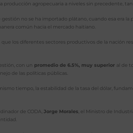
a producción agropecuaria a niveles sin precedente, ta
gestión no se ha importado plátano, cuando esa era la prác
manera común hacia el mercado haitiano.
s que los diferentes sectores productivos de la nación re
estión, con un
promedio de 6.5%, muy superior
al de t
jo de las políticas públicas.
l mismo tiempo, la estabilidad de la tasa del dólar, fund
oordinador de CODA,
Jorge Morales
, el Ministro de Indust
entidad.