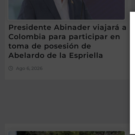
Presidente Abinader viajará a
Colombia para participar en
toma de posesión de
Abelardo de la Espriella
Ago 6, 2026