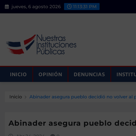
Saltar
jueves, 6 agosto 2026
11:13:32 PM
al
contenido
INICIO
OPINIÓN
DENUNCIAS
INSTIT
Inicio
Abinader asegura pueblo decidió no volver al
Abinader asegura pueblo decid