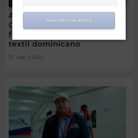
Asotedom reconoce a Rafael
Suscribirme ahora
Cruz por sus aportes al
fortalecimiento del sector
textil dominicano
Ago 7, 2026