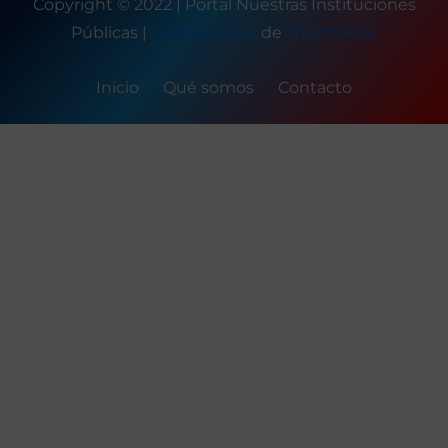
Copyright © 2022 | Portal Nuestras Instituciones
Públicas
|
Seattle News
de
ThemeArile
Inicio
Qué somos
Contacto