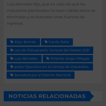
Luis Abinader dijo, que en caso de que los
impuestos planteados no sean viables éstos se
eliminarán y se buscarán otras fuentes de
ingresos.
Eilyn Beltrán
Faride Raful
Ley de Presupuesto General del Estado 2021
Luis Abinader
Orlando Jorge Villegas
poder Ejecutivo en la Cámara de Diputados.
Senadora por el Distrito Nacional
NOTICIAS RELACIONADAS