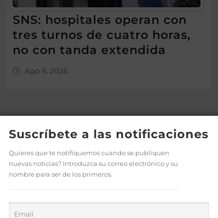
SNS: hospitales operan con
tres turnos de cuatro horas,
no con tanda extendida
Ago 6, 2026
Suscríbete a las notificaciones
Quieres que te notifiquemos cuando se publiquen
nuevas noticias? Introduzca su correo electrónico y su
nombre para ser de los primeros.