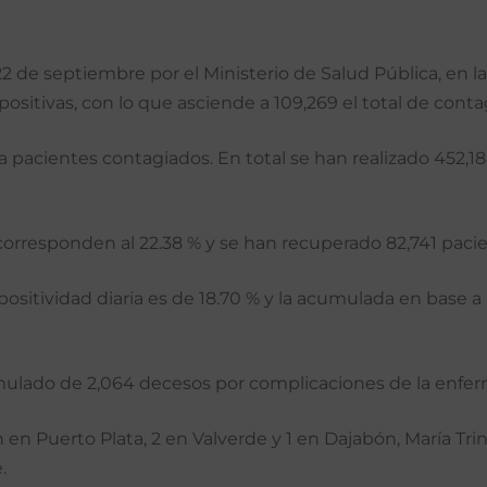
2 de septiembre por el Ministerio de Salud Pública, en l
 positivas, con lo que asciende a 109,269 el total de co
 pacientes contagiados. En total se han realizado 452,1
corresponden al 22.38 % y se han recuperado 82,741 pacien
positividad diaria es de 18.70 % y la acumulada en base a
ulado de 2,064 decesos por complicaciones de la enfermed
 en Puerto Plata, 2 en Valverde y 1 en Dajabón, María Tr
.