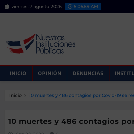
Saltar
viernes, 7 agosto 2026
5:07:00 AM
al
contenido
INICIO
OPINIÓN
DENUNCIAS
INSTIT
Inicio
10 muertes y 486 contagios por Covid-19 se re
10 muertes y 486 contagios por