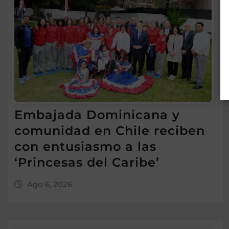
Embajada Dominicana y
comunidad en Chile reciben
con entusiasmo a las
‘Princesas del Caribe’
Ago 6, 2026