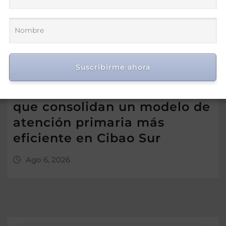
Suscribirme ahora
Atallah presenta resultados
que consolidan un modelo de
atención primaria más
eficiente en Cibao Sur
Ago 6, 2026