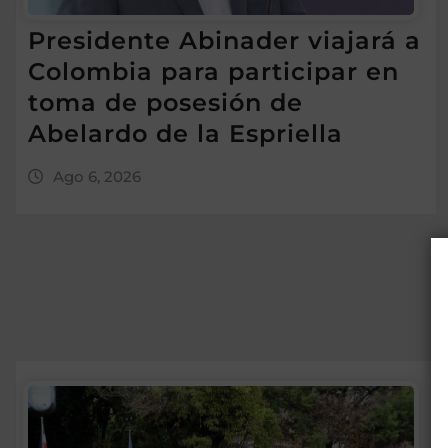
Presidente Abinader viajará a
Colombia para participar en
toma de posesión de
Abelardo de la Espriella
Ago 6, 2026