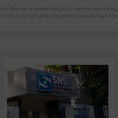
VID-19 están ocupadas 850 (24 %), mientras que, a la fe
el 37 % de las 569 camas disponibles. Además, hay 122 ve