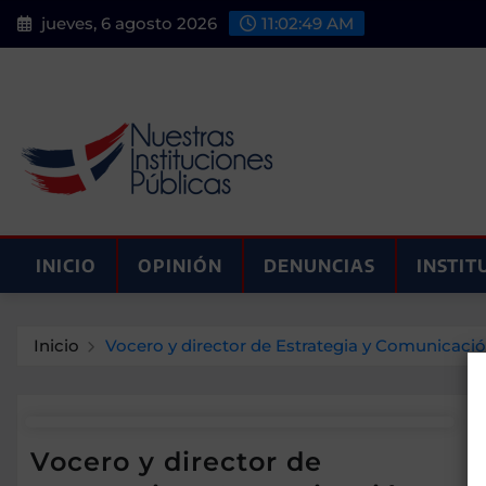
Saltar
jueves, 6 agosto 2026
11:02:49 AM
al
contenido
INICIO
OPINIÓN
DENUNCIAS
INSTIT
Inicio
Vocero y director de Estrategia y Comunicac
Vocero y director de