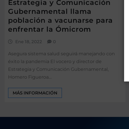
Estrategia y Comunicación
Gubernamental llama
población a vacunarse para
enfrentar la Ómicrom
Ene 18, 2022
0
Asegura sistema salud seguirá manejando con
éxito la pandemia El vocero y director de
Estrategia y Comunicación Gubernamental,
Homero Figueroa…
MÁS INFORMACIÓN