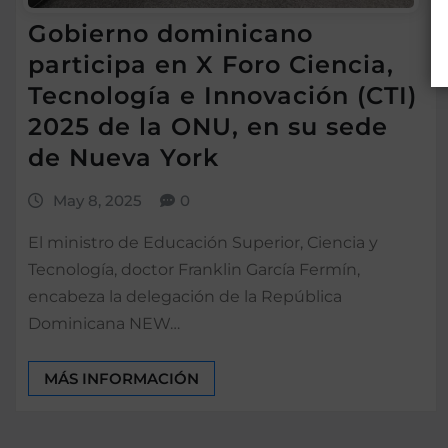
Gobierno dominicano
participa en X Foro Ciencia,
Tecnología e Innovación (CTI)
2025 de la ONU, en su sede
de Nueva York
May 8, 2025
0
El ministro de Educación Superior, Ciencia y
Tecnología, doctor Franklin García Fermín,
encabeza la delegación de la República
Dominicana NEW…
MÁS INFORMACIÓN