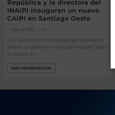
República y la directora del
INAIPI inauguran un nuevo
CAIPI en Santiago Oeste
Ago 5, 2023
0
Es el quinto centro inaugurado por la presente
gestión de gobierno en esta provincia del Cibao y
el número 41…
MÁS INFORMACIÓN