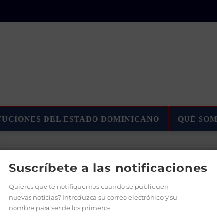
TUCIONES DEL ESTADO DOMINICANO
QUÉ SO
ora del INAIPI inauguran un nuevo CAIPI en Santiago Oeste
Suscríbete a las notificaciones
Quieres que te notifiquemos cuando se publiquen
nuevas noticias? Introduzca su correo electrónico y su
nombre para ser de los primeros.