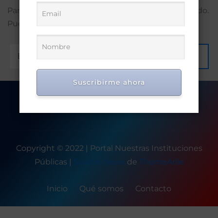
Parece que no encontramos lo que estás buscando.
Puede que una búsqueda te ayude.
Ir
Suscribirme ahora
Copyright © 2022 | Portal Nuestras Instituciones
Públicas
|
Seattle News
de
ThemeArile
Inicio
Qué somos
Contacto