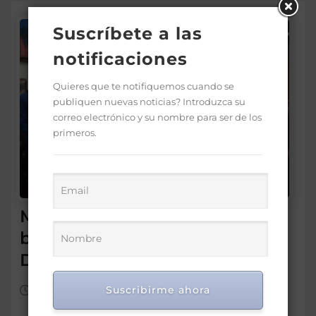
Suscríbete a las
notificaciones
Quieres que te notifiquemos cuando se
publiquen nuevas noticias? Introduzca su
correo electrónico y su nombre para ser de los
primeros.
MESCyT firma acuerdo para
becas con Universidad
Dominicana San Valero
Suscribirme ahora
May 20, 2025
0