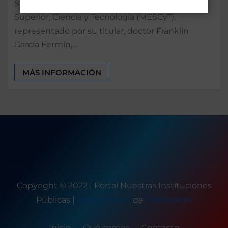
SANTO DOMINGO. – El Ministerio de Educación
Superior, Ciencia y Tecnología (MESCyT),
representado por su titular, doctor Franklin
García Fermín,…
MÁS INFORMACIÓN
Copyright © 2022 | Portal Nuestras Instituciones
Públicas
|
Seattle News
de
ThemeArile
Inicio
Qué somos
Contacto