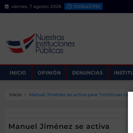
Saltar
viernes, 7 agosto 2026
10:06:43 PM
al
contenido
INICIO
OPINIÓN
DENUNCIAS
INSTIT
Inicio
Manuel Jiménez se activa para “continuar ca
Manuel Jiménez se activa