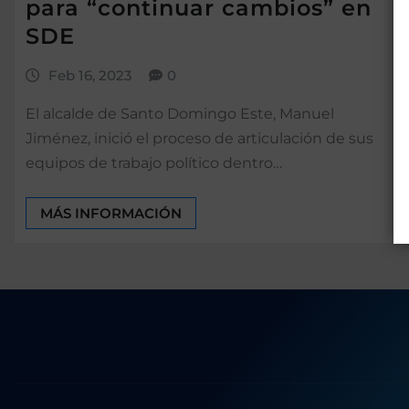
para “continuar cambios” en
SDE
Feb 16, 2023
0
El alcalde de Santo Domingo Este, Manuel
Jiménez, inició el proceso de articulación de sus
equipos de trabajo político dentro…
MÁS INFORMACIÓN