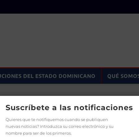
UCIONES DEL ESTADO DOMINICANO
QUÉ SOMO
mbios” en SDE
Suscríbete a las notificaciones
Quieres que te notifiquemos cuando se publiquen
nuevas noticias? Introduzca su correo electrónico y su
nombre para ser de los primeros.