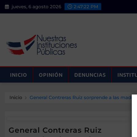
Saltar
jueves, 6 agosto 2026
2:47:22 PM
al
contenido
INICIO
OPINIÓN
DENUNCIAS
INSTIT
Inicio
General Contreras Ruiz sorprende a las madres 
General Contreras Ruiz