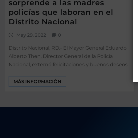
sorprende a las madres
policías que laboran en el
Distrito Nacional
May 29, 2022
0
Distrito Nacional, RD.- El Mayor General Eduardo
Alberto Then, Director General de la Policía
Nacional, externó felicitaciones y buenos deseos…
MÁS INFORMACIÓN