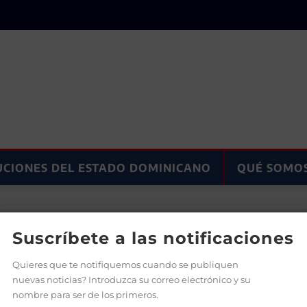
UCIONES DEL ESTADO DOMINICANO
QUÉ SOMO
s y asesor de la Presidencia en materia de Educación Super
Suscríbete a las notificaciones
Quieres que te notifiquemos cuando se publiquen
nuevas noticias? Introduzca su correo electrónico y su
nombre para ser de los primeros.