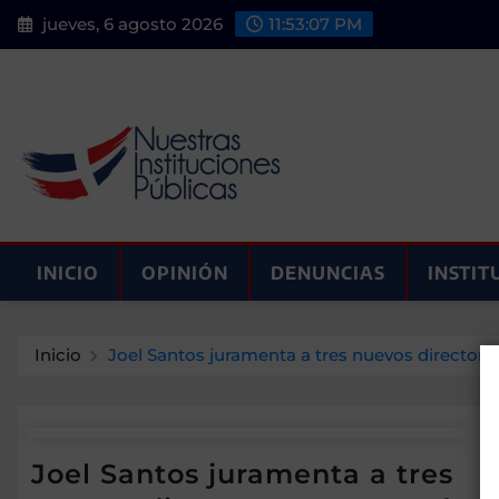
Saltar
jueves, 6 agosto 2026
11:53:07 PM
al
contenido
INICIO
OPINIÓN
DENUNCIAS
INSTIT
Inicio
Joel Santos juramenta a tres nuevos directore
Joel Santos juramenta a tres