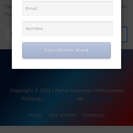
Parece que no encontramos lo que estás buscando.
Puede que una búsqueda te ayude.
Ir
Suscribirme ahora
Copyright © 2022 | Portal Nuestras Instituciones
Públicas
|
Seattle News
de
ThemeArile
Inicio
Qué somos
Contacto